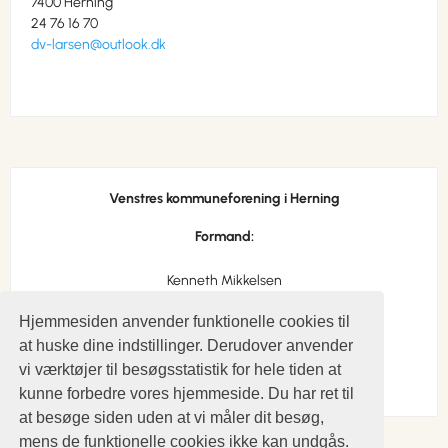
7400 Herning
24 76 16 70
dv-larsen@outlook.dk
Venstres kommuneforening i Herning
Formand:
Kenneth Mikkelsen
Th. Nielsens Gade 86
Hjemmesiden anvender funktionelle cookies til
7400 Herning
at huske dine indstillinger. Derudover anvender
61 22 46 96
kenn1208@outlook.dk
vi værktøjer til besøgsstatistik for hele tiden at
kunne forbedre vores hjemmeside. Du har ret til
at besøge siden uden at vi måler dit besøg,
mens de funktionelle cookies ikke kan undgås.