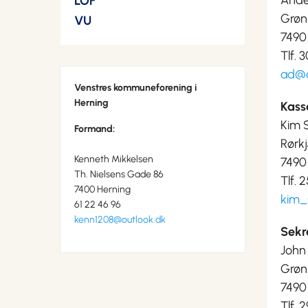
Ande
LOF
Grøn
VU
7490
Tlf. 
ad@d
Venstres kommuneforening i
Herning
Kass
Kim 
Formand:
Rørk
Kenneth Mikkelsen
7490
Th. Nielsens Gade 86
Tlf. 
7400 Herning
kim_
61 22 46 96
kenn1208@outlook.dk
Sekr
John
Grøn
7490
Tlf. 