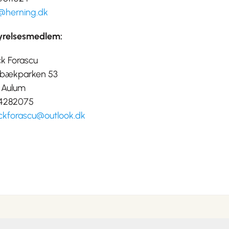
t@herning.dk
yrelsesmedlem:
ck Forascu
bækparken 53
 Aulum
 24282075
ickforascu@outlook.dk