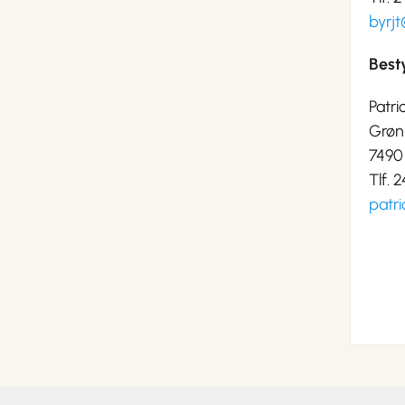
byrj
Best
Patri
Grøn
7490
Tlf.
patr