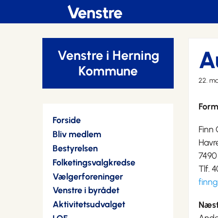
A
Venstre i Herning
Kommune
22. ma
Form
Forside
Finn
Bliv medlem
Havr
Bestyrelsen
7490
Folketingsvalgkredse
Tlf. 
Vælgerforeninger
finn
Venstre i byrådet
Aktivitetsudvalget
Næst