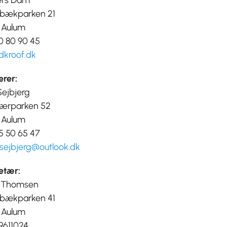
rs Dam
bækparken 21
 Aulum
30 80 90 45
kroof.dk
erer:
Sejbjerg
jærparken 52
 Aulum
25 50 65 47
sejbjerg@outlook.dk
etær:
 Thomsen
bækparken 41
 Aulum
29611024