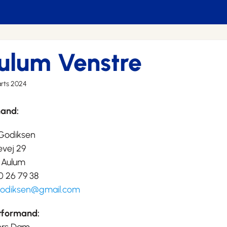
ulum Venstre
rts 2024
and:
 Godiksen
evej 29
 Aulum
40 26 79 38
godiksen@gmail.com
formand: