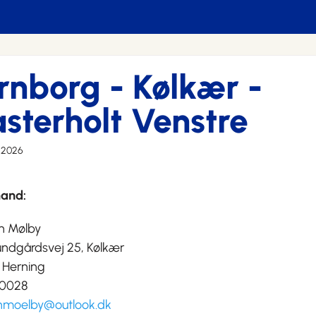
rnborg - Kølkær -
asterholt Venstre
i 2026
and:
n Mølby
undgårdsvej 25, Kølkær
 Herning
0028
nmoelby@outlook.dk