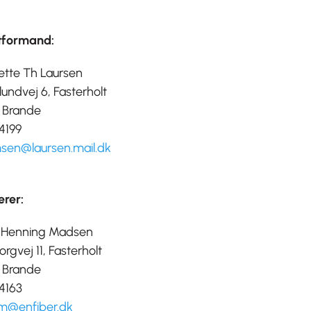
formand:
ette Th Laursen
undvej 6, Fasterholt
 Brande
4199
sen@laursen.mail.dk
erer:
 Henning Madsen
rgvej 11, Fasterholt
 Brande
4163
em@enfiber.dk