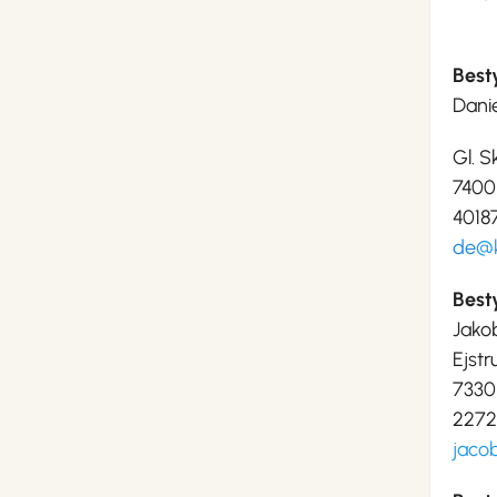
Best
Danie
Gl. S
7400
4018
de
@k
Best
Jako
Ejstr
7330
227
jaco