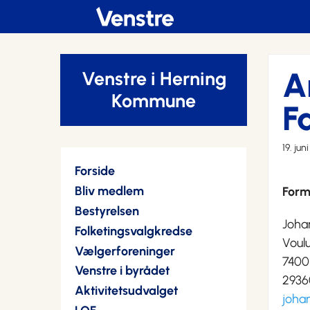
A
Venstre i Herning
Kommune
F
19. jun
Forside
Bliv medlem
Form
Bestyrelsen
Joha
Folketingsvalgkredse
Voul
Vælgerforeninger
7400
Venstre i byrådet
2936
Aktivitetsudvalget
joha