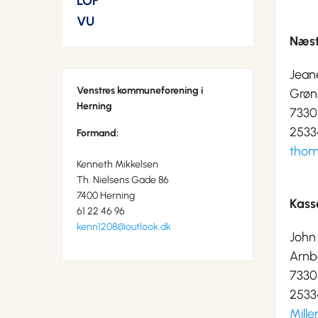
LOF
VU
Næst
Jean
Venstres kommuneforening i
Grønl
Herning
7330
2533
Formand:
thom
Kenneth Mikkelsen
Th. Nielsens Gade 86
7400 Herning
Kass
61 22 46 96
kenn1208@outlook.dk
John
Arnbo
7330
2533
Mill