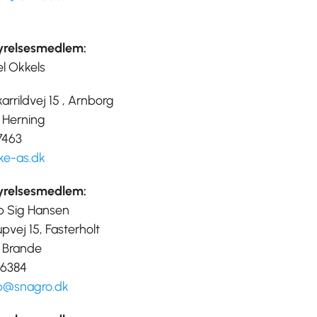
yrelsesmedlem:
l Okkels
karrildvej 15 , Arnborg
 Herning
7463
e-as.dk
yrelsesmedlem:
b Sig Hansen
upvej 15, Fasterholt
 Brande
26384
b@snagro.dk